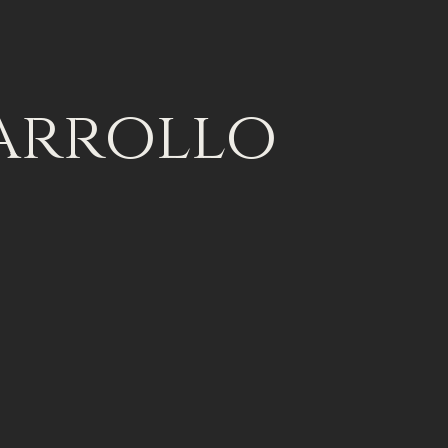
arrollo
yectos