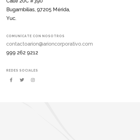
Calle
20C
#390
Bugambilias,
97205
Mérida,
Yuc.
COMUNÍCATE
CON
NOSOTROS
contactoarion@arioncorporativo.com
999 262 9212
REDES
SOCIALES